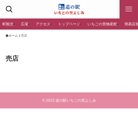
町観光
広場
アクセス
トップページ
いちごの里物産館
簡易店
ホーム
売店
売店
©
2023 道の駅いちごの里よしみ