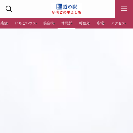
易店舗
いちごハウス
笑店街
休憩所
町観光
広場
アクセス