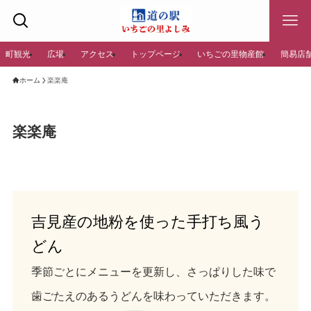
町観光
広場
アクセス
トップページ
いちごの里物産館
簡易店
ホーム
楽楽庵
楽楽庵
吉見産の地粉を使った手打ち風う
どん
季節ごとにメニューを更新し、さっぱりした味で
歯ごたえのあるうどんを味わっていただきます。