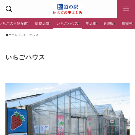
いちごの里物産館
簡易店舗
いちごハウス
笑店街
休憩所
町観光
ホーム
いちごハウス
いちごハウス