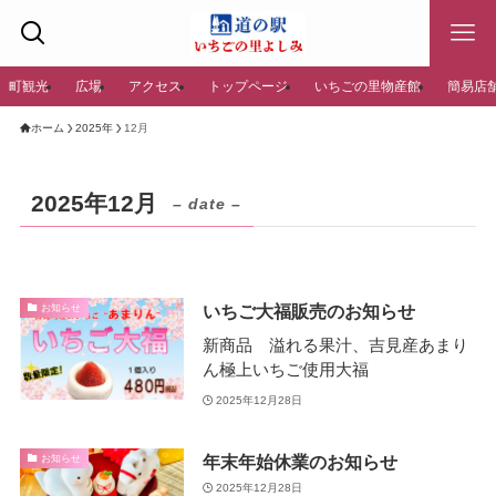
町観光
広場
アクセス
トップページ
いちごの里物産館
簡易店
ホーム
2025年
12月
2025年12月
– date –
いちご大福販売のお知らせ
お知らせ
新商品 溢れる果汁、吉見産あまり
ん極上いちご使用大福
2025年12月28日
年末年始休業のお知らせ
お知らせ
2025年12月28日