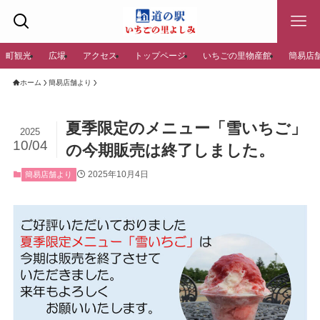
町観光
広場
アクセス
トップページ
いちごの里物産館
簡易店
ホーム
簡易店舗より
夏季限定のメニュー「雪いちご」
2025
10/04
の今期販売は終了しました。
2025年10月4日
簡易店舗より