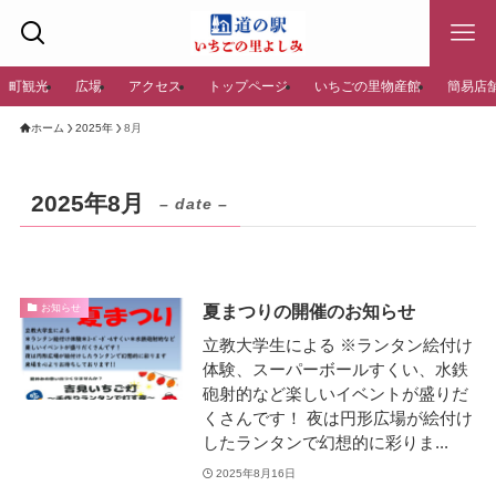
町観光
広場
アクセス
トップページ
いちごの里物産館
簡易店
ホーム
2025年
8月
2025年8月
– date –
夏まつりの開催のお知らせ
お知らせ
立教大学生による ※ランタン絵付け
体験、スーパーボールすくい、水鉄
砲射的など楽しいイベントが盛りだ
くさんです！ 夜は円形広場が絵付け
したランタンで幻想的に彩りま...
2025年8月16日